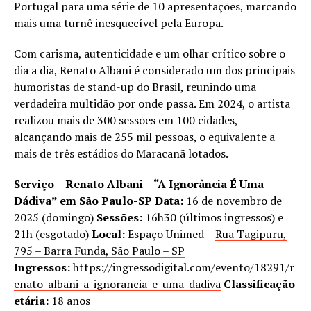
Portugal para uma série de 10 apresentações, marcando
mais uma turnê inesquecível pela Europa.
Com carisma, autenticidade e um olhar crítico sobre o
dia a dia, Renato Albani é considerado um dos principais
humoristas de stand-up do Brasil, reunindo uma
verdadeira multidão por onde passa. Em 2024, o artista
realizou mais de 300 sessões em 100 cidades,
alcançando mais de 255 mil pessoas, o equivalente a
mais de três estádios do Maracanã lotados.
Serviço – Renato Albani – “A Ignorância É Uma
Dádiva” em São Paulo-SP
Data:
16 de novembro de
2025 (domingo)
Sessões:
16h30 (últimos ingressos) e
21h (esgotado)
Local:
Espaço Unimed –
Rua Tagipuru,
795 – Barra Funda, São Paulo – SP
Ingressos:
https://ingressodigital.com/evento/18291/r
enato-albani-a-ignorancia-e-uma-dadiva
Classificação
etária:
18 anos