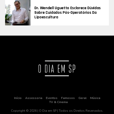
Dr. Wendell Uguetto Esclarece Dúvidas
Sobre Cuidados Pós-Operatórios Da
Lipoescultura
Início
Assessoria
Eventos
Famosos
Geral
Música
TV & Cinema
Copyright © 2026 | O Dia em SP | Todos os Direitos Reservados.