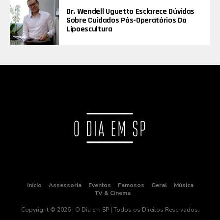
Dr. Wendell Uguetto Esclarece Dúvidas
Sobre Cuidados Pós-Operatórios Da
Lipoescultura
Início
Assessoria
Eventos
Famosos
Geral
Música
TV & Cinema
Copyright © 2026 | O Dia em SP | Todos os Direitos Reservados.