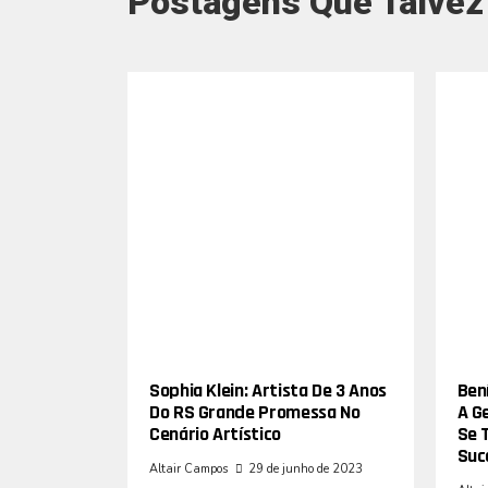
Postagens Que Talvez
Sophia Klein: Artista De 3 Anos
Bení
Do RS Grande Promessa No
A G
Cenário Artístico
Se 
Suc
Altair Campos
29 de junho de 2023