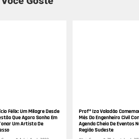
 Você Goste
cio Félix: Um Milagre Desde
Profª Iza Valadão Comemo
estão Que Agora Sonha Em
Mês Do Engenheiro Civil Co
Tonar Um Artista De
Agenda Cheia De Eventos N
esso
Região Sudeste