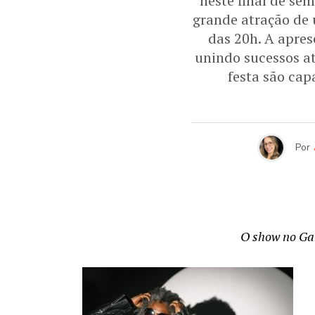
neste final de se
grande atração de 
das 20h. A apres
unindo sucessos a
festa são cap
Por
O show no Gal