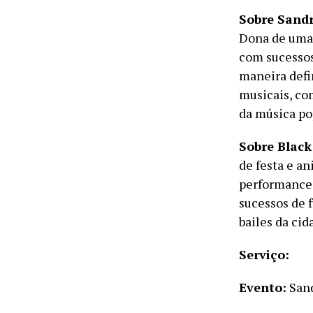
Sobre Sandr
Dona de uma 
com sucessos
maneira defi
musicais, co
da música pop
Sobre Blac
de festa e a
performances
sucessos de 
bailes da cid
Serviço:
Evento:
Sand