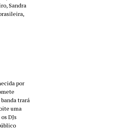
iro, Sandra
rasileira,
hecida por
romete
 banda trará
noite uma
 os DJs
público