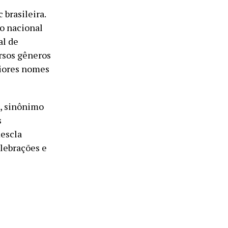
 brasileira.
io nacional
al de
rsos gêneros
aiores nomes
s, sinônimo
s
escla
elebrações e