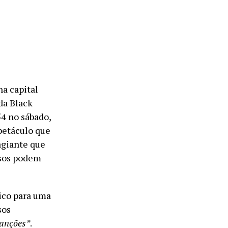
a capital
da Black
4 no sábado,
spetáculo que
agiante que
ssos podem
ico para uma
sos
Canções”
.