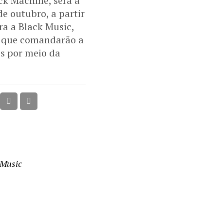
ck Machine, será a
e outubro, a partir
ra a Black Music,
s que comandarão a
os por meio da
 Music