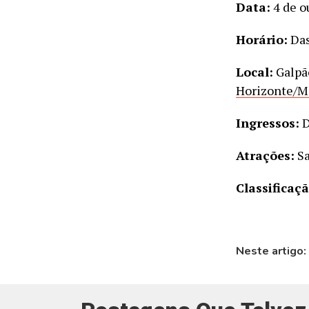
Data:
4 de o
Horário:
Das
Local:
Galpã
Horizonte/
Ingressos:
D
Atrações:
Sa
Classificaçã
Neste artigo: