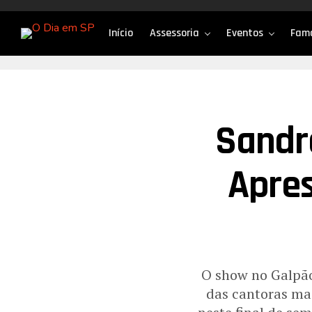
Início
Assessoria
Eventos
Fam
Sandr
Apre
O show no Galpão
das cantoras ma