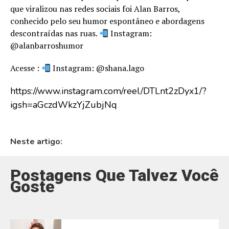
que viralizou nas redes sociais foi Alan Barros,
conhecido pelo seu humor espontâneo e abordagens
descontraídas nas ruas.
Instagram:
@alanbarroshumor
Acesse :
Instagram: @shana.lago
https://www.instagram.com/reel/DTLnt2zDyx1/?
igsh=aGczdWkzYjZubjNq
Neste artigo:
Postagens Que Talvez Você
Goste