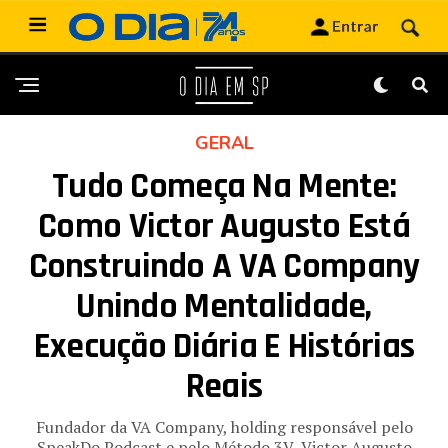
GERAL
Tudo Começa Na Mente:
Como Victor Augusto Está
Construindo A VA Company
Unindo Mentalidade,
Execução Diária E Histórias
Reais
Fundador da VA Company, holding responsável pelo
SpeakDo Podcast e pelo Método 3V, Victor Augusto