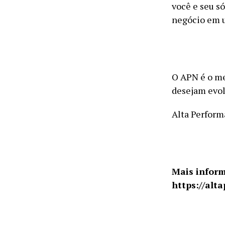
você e seu só
negócio em u
O APN é o me
desejam evol
Alta Perform
Mais inform
https://alt