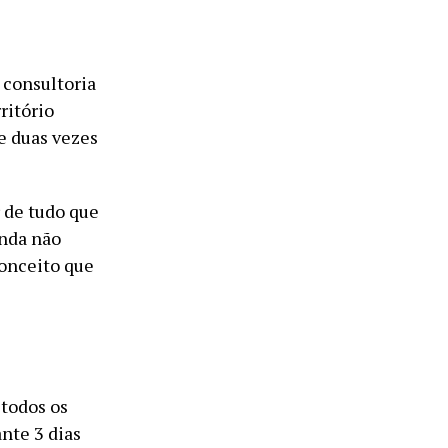
 consultoria
ritório
e duas vezes
r de tudo que
inda não
conceito que
 todos os
nte 3 dias