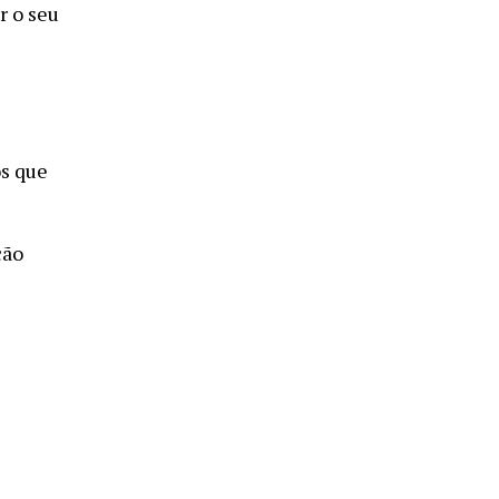
r o seu
os que
ção