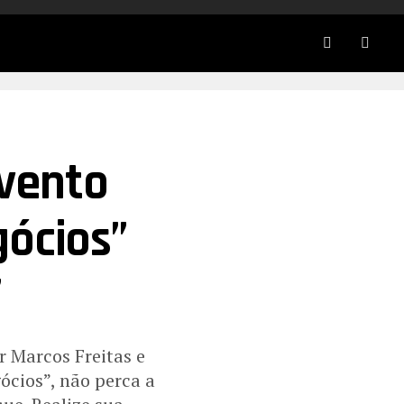
Evento
ócios”
”
r Marcos Freitas e
ócios”, não perca a