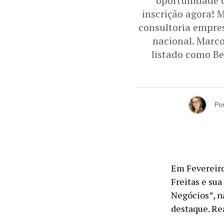
oportunidade d
inscrição agora! 
consultoria empres
nacional. Marco
listado como Be
Po
Em Fevereiro
Freitas e sua
Negócios”, n
destaque. Rea