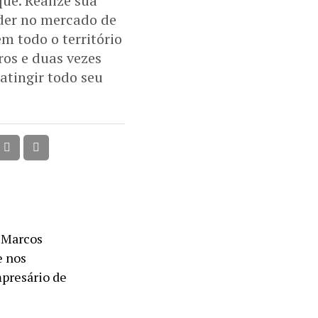
ue. Realize sua
íder no mercado de
m todo o território
ros e duas vezes
atingir todo seu
r Marcos
e nos
mpresário de