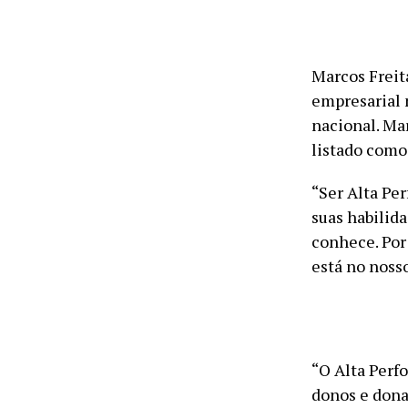
Marcos Freit
empresarial n
nacional. Ma
listado como
“Ser Alta Pe
suas habilid
conhece. Por
está no noss
“O Alta Perf
donos e dona