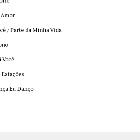
oite
e Amor
ocê / Parte da Minha Vida
Dono
á Você
o Estações
ança Eu Danço