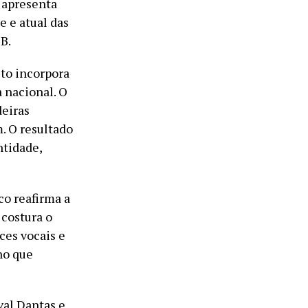
e apresenta
 e atual das
B.
eto incorpora
 nacional. O
deiras
m. O resultado
ntidade,
co reafirma a
 costura o
ces vocais e
ho que
al Dantas e