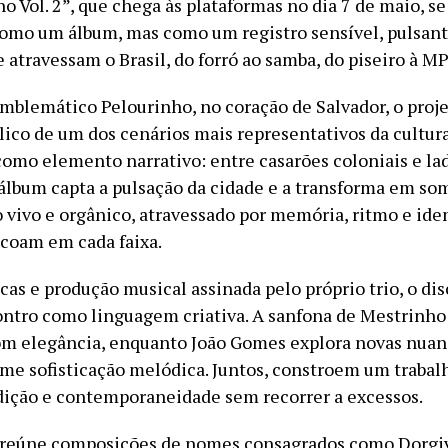
 Vol. 2”, que chega às plataformas no dia 7 de maio, s
omo um álbum, mas como um registro sensível, pulsante
atravessam o Brasil, do forró ao samba, do piseiro à MP
mblemático Pelourinho, no coração de Salvador, o proj
lico de um dos cenários mais representativos da cultura
como elemento narrativo: entre casarões coloniais e la
 álbum capta a pulsação da cidade e a transforma em so
o vivo e orgânico, atravessado por memória, ritmo e ide
coam em cada faixa.
as e produção musical assinada pelo próprio trio, o dis
ontro como linguagem criativa. A sanfona de Mestrinho
om elegância, enquanto João Gomes explora novas nuan
ime sofisticação melódica. Juntos, constroem um trabal
adição e contemporaneidade sem recorrer a excessos.
 reúne composições de nomes consagrados como Dorgiv