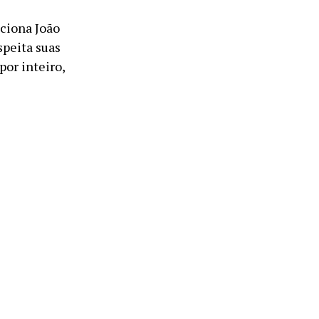
iciona João
peita suas
por inteiro,