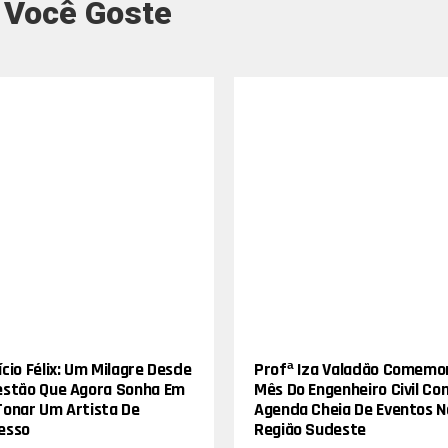
 Você Goste
cio Félix: Um Milagre Desde
Profª Iza Valadão Comemo
estão Que Agora Sonha Em
Mês Do Engenheiro Civil Co
Tonar Um Artista De
Agenda Cheia De Eventos N
esso
Região Sudeste