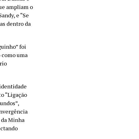
que ampliam o
Sandy, e “Se
as dentro da
uinho” foi
o como uma
rio
 identidade
to “Ligação
Mundos”,
onvergência
e da Minha
ectando