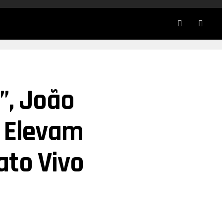
”, João
o Elevam
ato Vivo