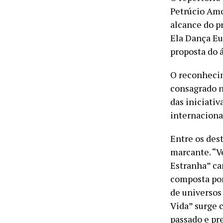
Petrúcio Amo
alcance do pr
Ela Dança Eu
proposta do 
O reconhecim
consagrado 
das iniciativ
internaciona
Entre os des
marcante. “V
Estranha” ca
composta por
de universos
Vida” surge
passado e pr