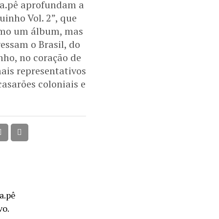
ta.pê aprofundam a
inho Vol. 2”, que
como um álbum, mas
essam o Brasil, do
nho, no coração de
ais representativos
asarões coloniais e
a.pê
vo.