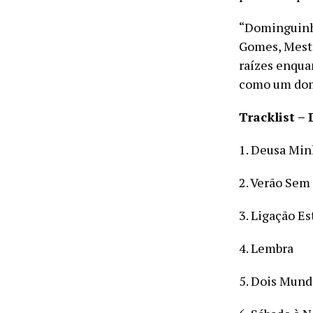
“Dominguinho
Gomes, Mestr
raízes enqua
como um domi
Tracklist –
1. Deusa Mi
2. Verão Sem
3. Ligação E
4. Lembra
5. Dois Mund