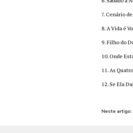
6. Sábado à N
7. Cenário d
8. A Vida é V
9. Filho do 
10. Onde Est
11. As Quatr
12. Se Ela D
Neste artigo: