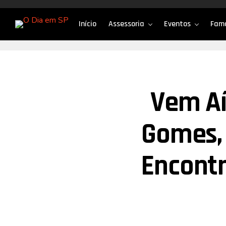
Início
Assessoria
Eventos
Fam
Vem Aí
Gomes, 
Encontr