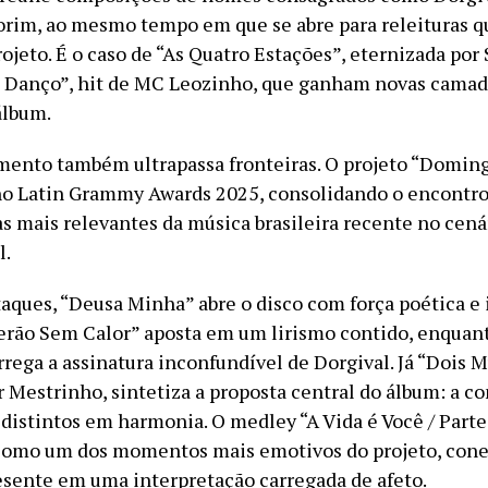
rim, ao mesmo tempo em que se abre para releituras 
ojeto. É o caso de “As Quatro Estações”, eternizada por 
 Danço”, hit de MC Leozinho, que ganham novas camad
álbum.
ento também ultrapassa fronteiras. O projeto “Doming
no Latin Grammy Awards 2025, consolidando o encontr
as mais relevantes da música brasileira recente no cená
l.
taques, “Deusa Minha” abre o disco com força poética e
erão Sem Calor” aposta em um lirismo contido, enquan
rrega a assinatura inconfundível de Dorgival. Já “Dois 
 Mestrinho, sintetiza a proposta central do álbum: a c
 distintos em harmonia. O medley “A Vida é Você / Part
 como um dos momentos mais emotivos do projeto, con
esente em uma interpretação carregada de afeto.