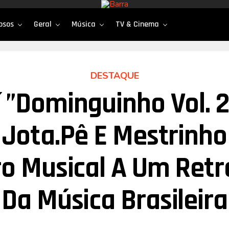
osos
Geral
Música
TV & Cinema
DESTAQUE
 ”Dominguinho Vol. 2
Jota.pê E Mestrinh
o Musical A Um Retr
Da Música Brasileira