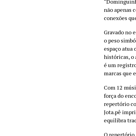
“Dominguinho
não apenas c
conexões que 
Gravado no e
o peso simbó
espaço atua 
históricas, o
é um registr
marcas que e
Com 12 músic
força do enc
repertório c
Jota.pê impr
equilibra tr
O repertório