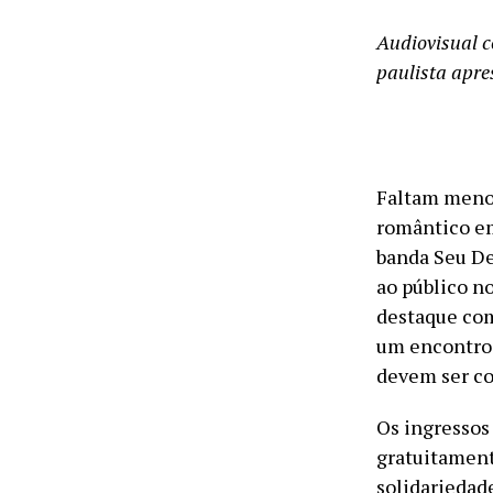
Audiovisual c
paulista apre
Faltam menos
romântico em
banda Seu De
ao público n
destaque com
um encontro 
devem ser co
Os ingressos 
gratuitament
solidariedad