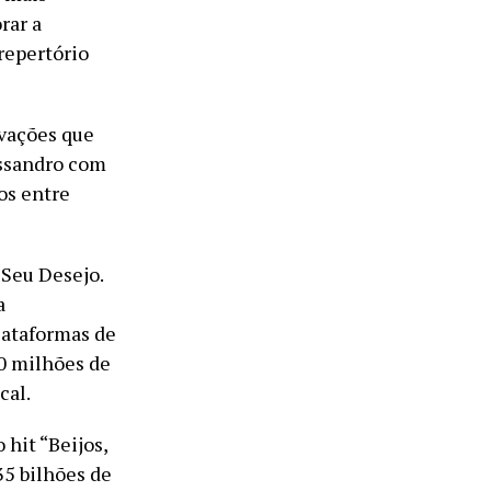
rar a
repertório
avações que
essandro com
os entre
 Seu Desejo.
a
lataformas de
00 milhões de
cal.
 hit “Beijos,
35 bilhões de