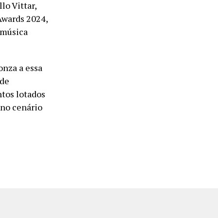
lo Vittar,
Awards 2024,
 música
onza a essa
 de
tos lotados
 no cenário