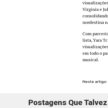
visualizaçõe
Virginia e J
consolidando
nordestina na
Com parceria
lista, Yara 
visualizaçõ
em todo o pa
musical.
Neste artigo:
Postagens Que Talvez