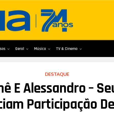
sos
Geral
Música
TV & Cinema
DESTAQUE
hê E Alessandro – Se
iam Participação De