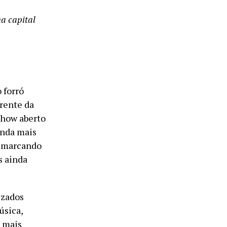
a capital
 forró
frente da
show aberto
inda mais
, marcando
s ainda
izados
úsica,
s mais