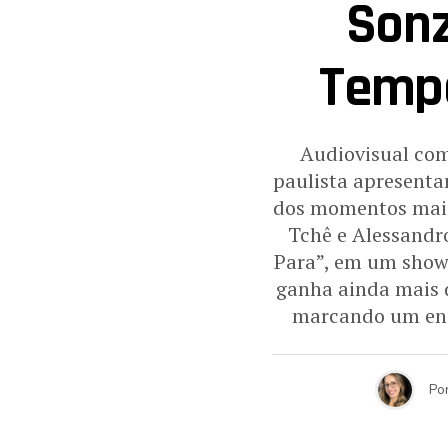
Sonz
Tempo
Audiovisual com
paulista apresenta
dos momentos mais 
Tchê e Alessandr
Para”, em um show 
ganha ainda mais 
marcando um enco
Po