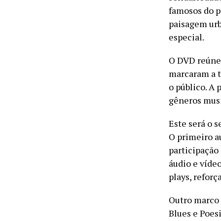
famosos do p
paisagem urb
especial.
O DVD reúne 
marcaram a t
o público. A 
gêneros musi
Este será o 
O primeiro a
participação
áudio e víde
plays, reforç
Outro marco d
Blues e Poesi