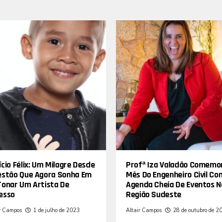
cio Félix: Um Milagre Desde
Profª Iza Valadão Comemo
estão Que Agora Sonha Em
Mês Do Engenheiro Civil Co
Tonar Um Artista De
Agenda Cheia De Eventos N
esso
Região Sudeste
r Campos
1 de julho de 2023
Altair Campos
28 de outubro de 2