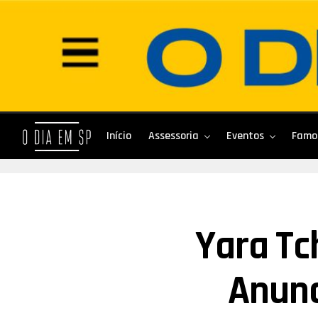
Início
Assessoria
Eventos
Famo
Yara Tc
Anunc