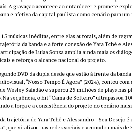
aís. A gravação acontece ao entardecer e promete explo
ana e afetiva da capital paulista como cenário para um 
15 músicas inéditas, entre elas autorais, além de regr
rajetória da banda e a forte conexão de Yara Tchê e Al
participação de Luísa Sonza amplia ainda mais os diálog
cais e reforça o alcance nacional do projeto.
segundo DVD da dupla desde que estão à frente da banda
udiovisual, “Nosso Tempo É Agora” (2024), contou com 
 de Wesley Safadão e superou 25 milhões de plays nas p
o. Na sequência, o hit “Cama de Solteiro” ultrapassou 1
ando a força e a consistência do projeto no cenário musi
a trajetória de Yara Tchê e Alessandro – Seu Desejo é o
a”, que viralizou nas redes sociais e acumulou mais de 