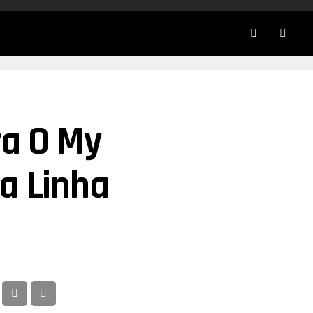
ra O My
a Linha