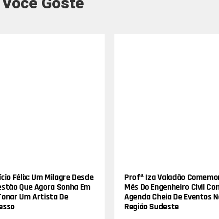
 Você Goste
cio Félix: Um Milagre Desde
Profª Iza Valadão Comemo
estão Que Agora Sonha Em
Mês Do Engenheiro Civil Co
Tonar Um Artista De
Agenda Cheia De Eventos N
esso
Região Sudeste