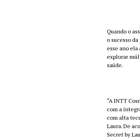
Quando o ass
o sucesso da
esse ano ela 
explorar múl
saúde.
“A INTT Cosm
com a integr
com alta tec
Laura. De ac
Secret by La