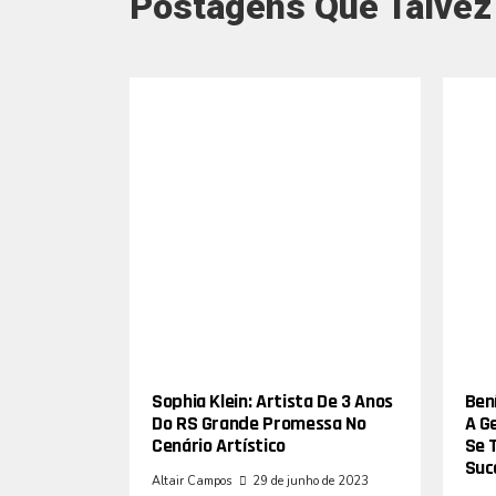
Postagens Que Talvez
Sophia Klein: Artista De 3 Anos
Bení
Do RS Grande Promessa No
A G
Cenário Artístico
Se 
Suc
Altair Campos
29 de junho de 2023