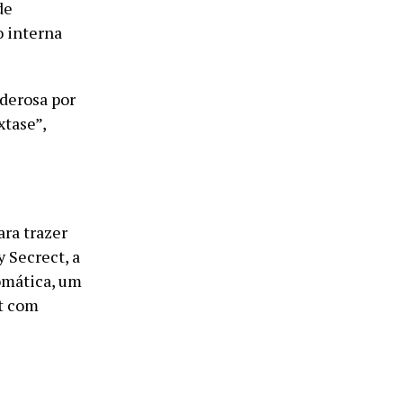
de
 interna
derosa por
xtase”,
ra trazer
 Secrect, a
omática, um
et com