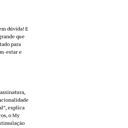
sem dúvida! E
 grande que
tado para
em-estar e
assinatura,
uncionalidade
l”, explica
os, o My
stimulação