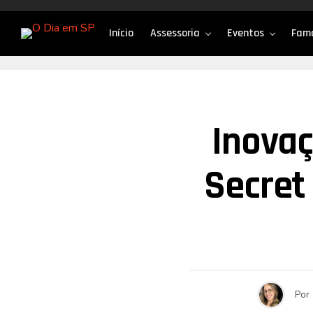
Início
Assessoria
Eventos
Fam
Inovaç
Secret
Por