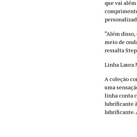
que vai além
comprimento 
personalizad
“Além disso,
meio de onda
ressalta Ste
Linha Laura 
A coleção co
uma sensação
linha conta 
lubrificante
lubrificante