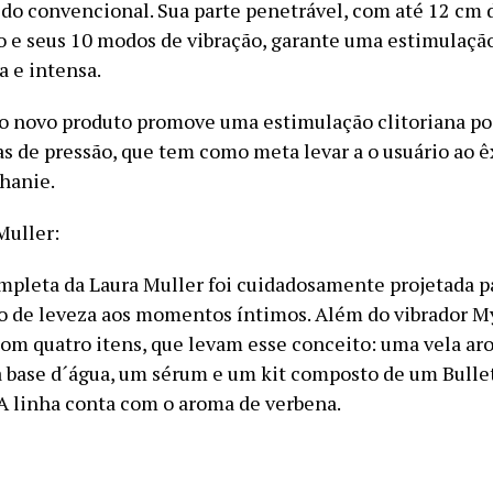
 do convencional. Sua parte penetrável, com até 12 cm 
e seus 10 modos de vibração, garante uma estimulação
a e intensa.
 o novo produto promove uma estimulação clitoriana po
s de pressão, que tem como meta levar a o usuário ao ê
phanie.
Muller:
mpleta da Laura Muller foi cuidadosamente projetada pa
 de leveza aos momentos íntimos. Além do vibrador My
com quatro itens, que levam esse conceito: uma vela ar
 à base d´água, um sérum e um kit composto de um Bull
. A linha conta com o aroma de verbena.