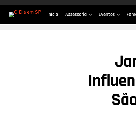
Início
Assessoria
Eventos
Fam
Ja
Influe
São