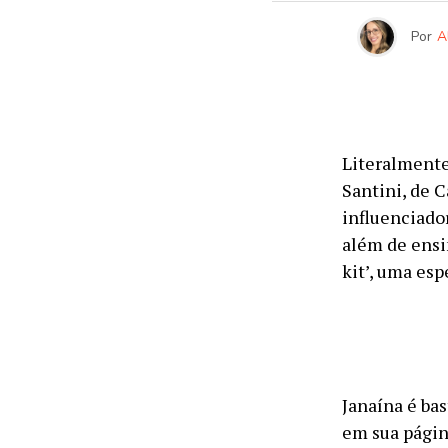
Por
A
Literalmente
Santini, de 
influenciador
além de ensin
kit’, uma esp
Janaína é ba
em sua págin