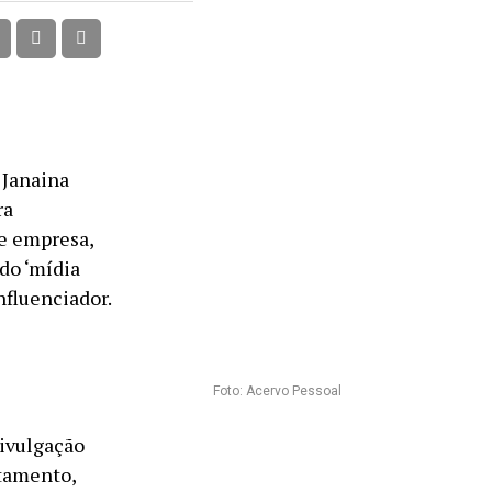
 Janaina
ra
 e empresa,
 do ‘mídia
nfluenciador.
Foto: Acervo Pessoal
divulgação
tamento,