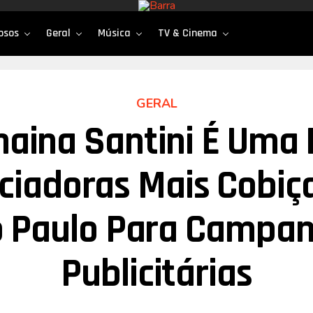
osos
Geral
Música
TV & Cinema
GERAL
naina Santini É Uma 
nciadoras Mais Cobiç
 Paulo Para Campa
Publicitárias