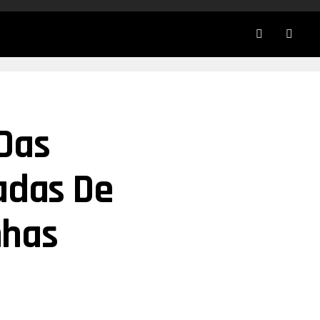
Das
adas De
nhas